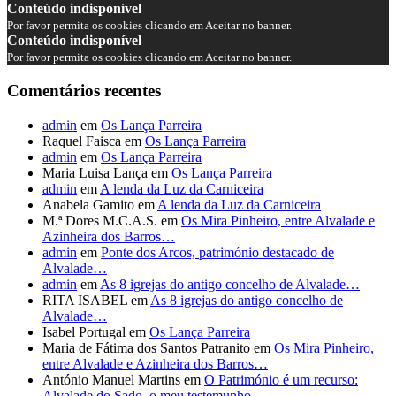
Conteúdo indisponível
Por favor permita os cookies clicando em Aceitar no banner.
Conteúdo indisponível
Por favor permita os cookies clicando em Aceitar no banner.
Comentários recentes
admin
em
Os Lança Parreira
Raquel Faisca
em
Os Lança Parreira
admin
em
Os Lança Parreira
Maria Luisa Lança
em
Os Lança Parreira
admin
em
A lenda da Luz da Carniceira
Anabela Gamito
em
A lenda da Luz da Carniceira
M.ª Dores M.C.A.S.
em
Os Mira Pinheiro, entre Alvalade e
Azinheira dos Barros…
admin
em
Ponte dos Arcos, património destacado de
Alvalade…
admin
em
As 8 igrejas do antigo concelho de Alvalade…
RITA ISABEL
em
As 8 igrejas do antigo concelho de
Alvalade…
Isabel Portugal
em
Os Lança Parreira
Maria de Fátima dos Santos Patranito
em
Os Mira Pinheiro,
entre Alvalade e Azinheira dos Barros…
António Manuel Martins
em
O Património é um recurso:
Alvalade do Sado, o meu testemunho