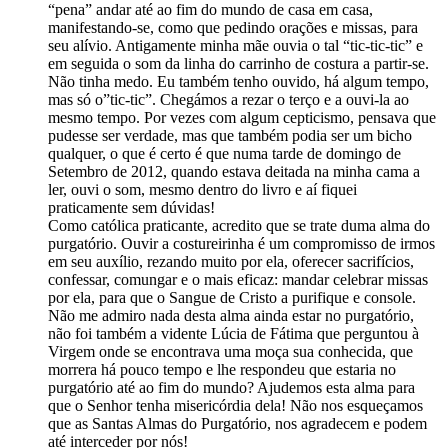
“pena” andar até ao fim do mundo de casa em casa,
manifestando-se, como que pedindo orações e missas, para
seu alívio. Antigamente minha mãe ouvia o tal “tic-tic-tic” e
em seguida o som da linha do carrinho de costura a partir-se.
Não tinha medo. Eu também tenho ouvido, há algum tempo,
mas só o”tic-tic”. Chegámos a rezar o terço e a ouvi-la ao
mesmo tempo. Por vezes com algum cepticismo, pensava que
pudesse ser verdade, mas que também podia ser um bicho
qualquer, o que é certo é que numa tarde de domingo de
Setembro de 2012, quando estava deitada na minha cama a
ler, ouvi o som, mesmo dentro do livro e aí fiquei
praticamente sem dúvidas!
Como católica praticante, acredito que se trate duma alma do
purgatório. Ouvir a costureirinha é um compromisso de irmos
em seu auxílio, rezando muito por ela, oferecer sacrifícios,
confessar, comungar e o mais eficaz: mandar celebrar missas
por ela, para que o Sangue de Cristo a purifique e console.
Não me admiro nada desta alma ainda estar no purgatório,
não foi também a vidente Lúcia de Fátima que perguntou à
Virgem onde se encontrava uma moça sua conhecida, que
morrera há pouco tempo e lhe respondeu que estaria no
purgatório até ao fim do mundo? Ajudemos esta alma para
que o Senhor tenha misericórdia dela! Não nos esqueçamos
que as Santas Almas do Purgatório, nos agradecem e podem
até interceder por nós!