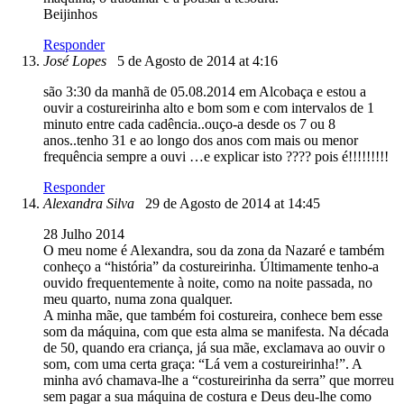
Beijinhos
Responder
José Lopes
5 de Agosto de 2014 at 4:16
são 3:30 da manhã de 05.08.2014 em Alcobaça e estou a
ouvir a costureirinha alto e bom som e com intervalos de 1
minuto entre cada cadência..ouço-a desde os 7 ou 8
anos..tenho 31 e ao longo dos anos com mais ou menor
frequência sempre a ouvi …e explicar isto ???? pois é!!!!!!!!!
Responder
Alexandra Silva
29 de Agosto de 2014 at 14:45
28 Julho 2014
O meu nome é Alexandra, sou da zona da Nazaré e também
conheço a “história” da costureirinha. Últimamente tenho-a
ouvido frequentemente à noite, como na noite passada, no
meu quarto, numa zona qualquer.
A minha mãe, que também foi costureira, conhece bem esse
som da máquina, com que esta alma se manifesta. Na década
de 50, quando era criança, já sua mãe, exclamava ao ouvir o
som, com uma certa graça: “Lá vem a costureirinha!”. A
minha avó chamava-lhe a “costureirinha da serra” que morreu
sem pagar a sua máquina de costura e Deus deu-lhe como