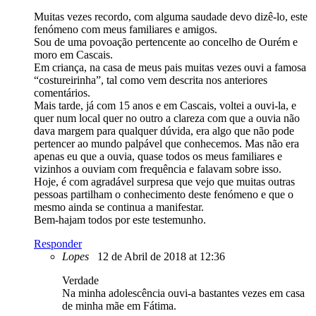
Muitas vezes recordo, com alguma saudade devo dizê-lo, este
fenómeno com meus familiares e amigos.
Sou de uma povoação pertencente ao concelho de Ourém e
moro em Cascais.
Em criança, na casa de meus pais muitas vezes ouvi a famosa
“costureirinha”, tal como vem descrita nos anteriores
comentários.
Mais tarde, já com 15 anos e em Cascais, voltei a ouvi-la, e
quer num local quer no outro a clareza com que a ouvia não
dava margem para qualquer dúvida, era algo que não pode
pertencer ao mundo palpável que conhecemos. Mas não era
apenas eu que a ouvia, quase todos os meus familiares e
vizinhos a ouviam com frequência e falavam sobre isso.
Hoje, é com agradável surpresa que vejo que muitas outras
pessoas partilham o conhecimento deste fenómeno e que o
mesmo ainda se continua a manifestar.
Bem-hajam todos por este testemunho.
Responder
Lopes
12 de Abril de 2018 at 12:36
Verdade
Na minha adolescência ouvi-a bastantes vezes em casa
de minha mãe em Fátima.