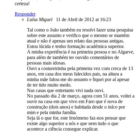
certeza!
Responder
Luísa Miguel
11 de Abril de 2012 at 16:23
Tal como o João também eu resolvi fazer uma pesquisa
sobre este assunto e verifico que o mesmo se mantém
atual e não é apenas um relato das pessoas antigas.
Estou lúcida e tenho formação académica superior.
A minha experiência é na primeira pessoa e no Algarve,
para além de também ter ouvido comentários de
pessoas mais idosas.
Ouvi a costureirinha pela primeira vez com cerca de 13
anos, em casa dos meus falecidos pais, na altura a
minha mãe falou-me do assunto e fiquei por aí apesar
de ter tido muito medo.
Nas casas que entretanto vivi nada ouvi.
No passado dia 2 de março, agora com 51 anos, voltei a
ouvir na casa em que vivo em Faro que é nova de
construção (dois anos) e habitada desde o iníco por
mim e pela minha família.
Seja lá o que for, este fenómeno faz-nos pensar que
existe algo superior a nós e que nem tudo o que
acontece a ciência consegue explicar.