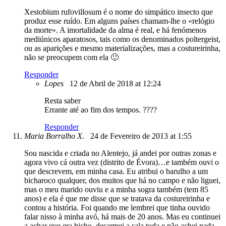
Xestobium rufovillosum é o nome do simpático insecto que
produz esse ruído. Em alguns países chamam-lhe o «relógio
da morte». A imortalidade da alma é real, e há fenómenos
mediúnicos aparatosos, tais como os denominados poltergeist,
ou as aparições e mesmo materializações, mas a costureirinha,
não se preocupem com ela 🙂
Responder
Lopes
12 de Abril de 2018 at 12:24
Resta saber
Errante até ao fim dos tempos. ????
Responder
Maria Borralho X.
24 de Fevereiro de 2013 at 1:55
Sou nascida e criada no Alentejo, já andei por outras zonas e
agora vivo cá outra vez (distrito de Évora)…e também ouvi o
que descrevem, em minha casa. Eu atribui o barulho a um
bicharoco qualquer, dos muitos que há no campo e não liguei,
mas o meu marido ouviu e a minha sogra também (tem 85
anos) e ela é que me disse que se tratava da costureirinha e
contou a história. Foi quando me lembrei que tinha ouvido
falar nisso à minha avó, há mais de 20 anos. Mas eu continuei
a achar que era bicho, desarmei a sala toda e não achei nada.