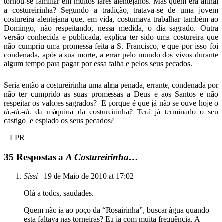
tornou-se familiar em muitos lares alentejanos. Mas quem era afinal
a costureirinha? Segundo a tradição, tratava-se de uma jovem
costureira alentejana que, em vida, costumava trabalhar também ao
Domingo, não respeitando, nessa medida, o dia sagrado. Outra
versão conhecida e publicada, explica ter sido uma costureira que
não cumpriu uma promessa feita a S. Francisco, e que por isso foi
condenada, após a sua morte, a errar pelo mundo dos vivos durante
algum tempo para pagar por essa falha e pelos seus pecados.
Seria então a costureirinha uma alma penada, errante, condenada por
não ter cumprido as suas promessas a Deus e aos Santos e não
respeitar os valores sagrados? E porque é que já não se ouve hoje o
tic-tic-tic
da máquina da costureirinha? Terá já terminado o seu
castigo e espiado os seus pecados?
_LPR
35 Respostas a
A Costureirinha…
Sissi
19 de Maio de 2010 at 17:02
Olá a todos, saudades.
Quem não ia ao poço da “Rosairinha”, buscar àgua quando
esta faltava nas torneiras? Eu ia com muita frequência. A