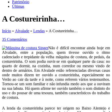
Património
Últimas
A Costureirinha…
Início
»
Alvalade
»
Lendas
» A Costureirinha…
35 Comentários
Não é difícil encontrar ainda hoje em
Alvalade, entre a população, quem tivesse ouvido o ritmo
cadenciado e trepidante da velha máquina de costura, de pedais, da
costureirinha. O som podia ouvir-se em qualquer parte da casa: no
quarto de dormir, na cozinha, num corredor ou mesmo vindo de
dentro de armários. Em Alvalade estão referenciadas diversas casas
onde muitos dizem ter ouvido a costureirinha, especialmente no
Verão ao cair da tarde e à noite, como referem vários testemunhos.
Tornou-se um som familiar e não infundia medo aos que a ouviram
na sua labuta. Há quem afirme ter ouvido também o som distinto do
uso e do pousar de uma tesoura, também característicos do trabalho
de costura.
A lenda da costureirinha parece ter origem no Baixo Alentejo e