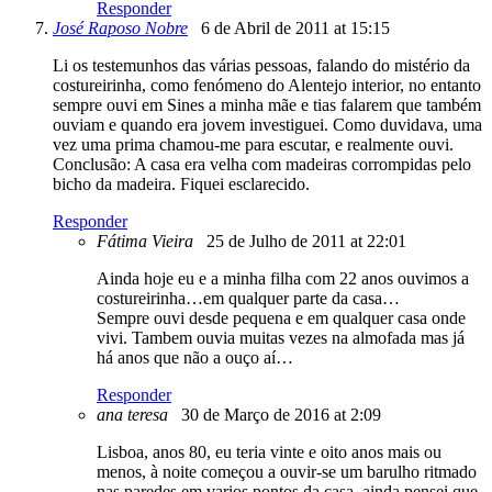
Responder
José Raposo Nobre
6 de Abril de 2011 at 15:15
Li os testemunhos das várias pessoas, falando do mistério da
costureirinha, como fenómeno do Alentejo interior, no entanto
sempre ouvi em Sines a minha mãe e tias falarem que também
ouviam e quando era jovem investiguei. Como duvidava, uma
vez uma prima chamou-me para escutar, e realmente ouvi.
Conclusão: A casa era velha com madeiras corrompidas pelo
bicho da madeira. Fiquei esclarecido.
Responder
Fátima Vieira
25 de Julho de 2011 at 22:01
Ainda hoje eu e a minha filha com 22 anos ouvimos a
costureirinha…em qualquer parte da casa…
Sempre ouvi desde pequena e em qualquer casa onde
vivi. Tambem ouvia muitas vezes na almofada mas já
há anos que não a ouço aí…
Responder
ana teresa
30 de Março de 2016 at 2:09
Lisboa, anos 80, eu teria vinte e oito anos mais ou
menos, à noite começou a ouvir-se um barulho ritmado
nas paredes em varios pontos da casa, ainda pensei que