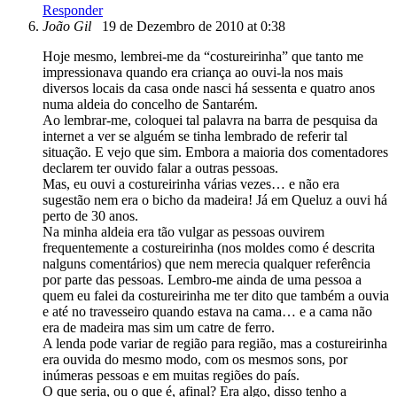
Responder
João Gil
19 de Dezembro de 2010 at 0:38
Hoje mesmo, lembrei-me da “costureirinha” que tanto me
impressionava quando era criança ao ouvi-la nos mais
diversos locais da casa onde nasci há sessenta e quatro anos
numa aldeia do concelho de Santarém.
Ao lembrar-me, coloquei tal palavra na barra de pesquisa da
internet a ver se alguém se tinha lembrado de referir tal
situação. E vejo que sim. Embora a maioria dos comentadores
declarem ter ouvido falar a outras pessoas.
Mas, eu ouvi a costureirinha várias vezes… e não era
sugestão nem era o bicho da madeira! Já em Queluz a ouvi há
perto de 30 anos.
Na minha aldeia era tão vulgar as pessoas ouvirem
frequentemente a costureirinha (nos moldes como é descrita
nalguns comentários) que nem merecia qualquer referência
por parte das pessoas. Lembro-me ainda de uma pessoa a
quem eu falei da costureirinha me ter dito que também a ouvia
e até no travesseiro quando estava na cama… e a cama não
era de madeira mas sim um catre de ferro.
A lenda pode variar de região para região, mas a costureirinha
era ouvida do mesmo modo, com os mesmos sons, por
inúmeras pessoas e em muitas regiões do país.
O que seria, ou o que é, afinal? Era algo, disso tenho a