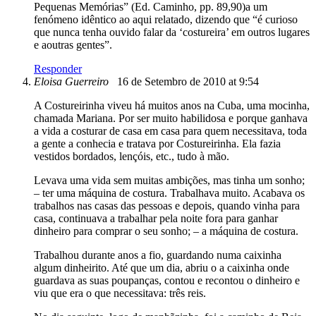
Pequenas Memórias” (Ed. Caminho, pp. 89,90)a um
fenómeno idêntico ao aqui relatado, dizendo que “é curioso
que nunca tenha ouvido falar da ‘costureira’ em outros lugares
e aoutras gentes”.
Responder
Eloisa Guerreiro
16 de Setembro de 2010 at 9:54
A Costureirinha viveu há muitos anos na Cuba, uma mocinha,
chamada Mariana. Por ser muito habilidosa e porque ganhava
a vida a costurar de casa em casa para quem necessitava, toda
a gente a conhecia e tratava por Costureirinha. Ela fazia
vestidos bordados, lençóis, etc., tudo à mão.
Levava uma vida sem muitas ambições, mas tinha um sonho;
– ter uma máquina de costura. Trabalhava muito. Acabava os
trabalhos nas casas das pessoas e depois, quando vinha para
casa, continuava a trabalhar pela noite fora para ganhar
dinheiro para comprar o seu sonho; – a máquina de costura.
Trabalhou durante anos a fio, guardando numa caixinha
algum dinheirito. Até que um dia, abriu o a caixinha onde
guardava as suas poupanças, contou e recontou o dinheiro e
viu que era o que necessitava: três reis.