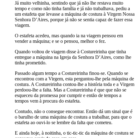
Já muito velhinha, sentindo que já não lhe restava muito
tempo e como não tinha família e já não trabalhava, pediu a
um estafeta que levasse a máquina de costura à Virgem Nossa
Senhora D’Aires, porque já não se sentia capaz de fazer essa
viagem.
O estafeta acedeu, mas quando ia na viagem pensou em
vender a máquina; e se o pensou, melhor o fez.
Quando voltou de viagem disse à Costureirinha que tinha
entregue a máquina na Igreja da Senhora D’Aires, como lhe
tinha prometido.
Passado algum tempo a Costureirinha finou-se. Quando se
encontrou com a Virgem, esta perguntou-lhe pela máquina de
costura. A Costureirinha contou-lhe a história toda e a Virgem
perdoou-lhe a falta. Mas a Costureirinha é que que não se
esqueceu da promessa por cumprir e então de tempos a
tempos vem à procura do estafeta.
Contudo, não o consegue encontrar. Então dá um sinal que é
o barulho de uma máquina de costura a trabalhar, para que o
estafeta ao ouvi-lo se lembre da falta que cometeu.
E ainda hoje, à noitinha, o tic-tic-tic da máquina de costura se