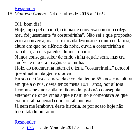
Responder
Manuela Gomes
24 de Julho de 2015 at 10:22
Olá, bom dia!
Hoje, logo pela manhã, o tema de conversa com um colega
meu foi justamente “a costureirinha”. Não sei a que propósito
veio a conversa, mas sem dúvida levou-me à minha infância,
altura em que no silêncio da noite, ouvia a costureirinha a
trabalhar, ali nas paredes do meu quarto.
Nunca consegui saber de onde vinha aquele som, mas era
audível e não era imaginação minha.
Hoje, ao procurar na Internet o tema “costureirinha” percebi
que afinal muita gente o ouviu.
Eu sou de Cascais, nascida e criada, tenho 55 anos e na altura
em que a ouvia, devia ter os meus 10/11 anos, por aí fora.
Lembro-me que sentia muito medo, pois não conseguia
entender de onde vinha aquele barulho e comentava-se que
era uma alma penada que por ali andava.
Já nem me lembrava deste história, se por acaso hoje não
fosse falado por aqui.
Responder
IFL
13 de Maio de 2017 at 15:38