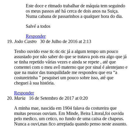
Este doce e ritmado trabalhar de máquia tem seguindo
os meus passos até há cerca de dois anos na Suiça.
Numa cabana de passarinhos a qualquer hora do dia.
Salvé a todos
Responder
João Castro
30 de Julho de 2016 at 2:13
Tenho ouvido esse tic-tic-tic já a algum tempo um pouco
assustado por não saber do que se tratava pois era algo que já
se tinha repetido várias vezes e ainda se repete , até que
comentei com o meu avô materno que por sinal é alentejano e
que na maior das tranquilidade me respondeu que era “a
costureirinha ” pesquisei um pouco sobre isso, até que
cheguei à sua história.
Responder
Maria
16 de Setembro de 2017 at 0:20
A minha mae, nascida em 1904 falava da costureira que
muitas pessoas ouviam. Em Minde, Beira Litoral,foi ouvida
pelo medico, um cetico, no fundo de uma caixa de chapeus.
Nunca a ouvi,mas fico arrepiada quando penso neste assunto.