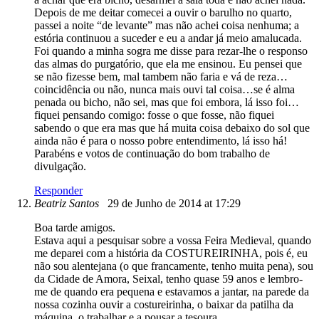
Depois de me deitar comecei a ouvir o barulho no quarto,
passei a noite “de levante” mas não achei coisa nenhuma; a
estória continuou a suceder e eu a andar já meio amalucada.
Foi quando a minha sogra me disse para rezar-lhe o responso
das almas do purgatório, que ela me ensinou. Eu pensei que
se não fizesse bem, mal tambem não faria e vá de reza…
coincidência ou não, nunca mais ouvi tal coisa…se é alma
penada ou bicho, não sei, mas que foi embora, lá isso foi…
fiquei pensando comigo: fosse o que fosse, não fiquei
sabendo o que era mas que há muita coisa debaixo do sol que
ainda não é para o nosso pobre entendimento, lá isso há!
Parabéns e votos de continuação do bom trabalho de
divulgação.
Responder
Beatriz Santos
29 de Junho de 2014 at 17:29
Boa tarde amigos.
Estava aqui a pesquisar sobre a vossa Feira Medieval, quando
me deparei com a história da COSTUREIRINHA, pois é, eu
não sou alentejana (o que francamente, tenho muita pena), sou
da Cidade de Amora, Seixal, tenho quase 59 anos e lembro-
me de quando era pequena e estavamos a jantar, na parede da
nossa cozinha ouvir a costureirinha, o baixar da patilha da
máquina, o trabalhar e a pousar a tesoura.