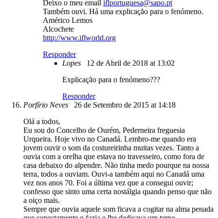
Deixo o meu email
iflportuguesa@sapo.pt
Também ouvi. Há uma explicação para o fenómeno.
Américo Lemos
Alcochete
http://www.iflworld.org
Responder
Lopes
12 de Abril de 2018 at 13:02
Explicação para o fenómeno???
Responder
Porfírio Neves
26 de Setembro de 2015 at 14:18
Olá a todos,
Eu sou do Concelho de Ourém, Pederneira freguesia
Urqueira. Hoje vivo no Canadá. Lembro-me quando era
jovem ouvir o som da costureirinha muitas vezes. Tanto a
ouvia com a orelha que estava no travesseiro, como fora de
casa debaixo do alpendre. Não tinha medo pourque na nossa
terra, todos a ouviam. Ouvi-a também aqui no Canadá uma
vez nos anos 70. Foi a última vez que a consegui ouvir;
confesso que sinto uma certa nostálgia quando penso que não
a oiço mais.
Sempre que ouvia aquele som ficava a cogitar na alma penada
que supostamente o fazia e lhe dedicava um terno