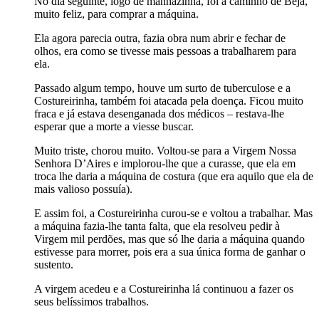
No dia seguinte, logo de manhãzinha, foi a caminho de Beja,
muito feliz, para comprar a máquina.
Ela agora parecia outra, fazia obra num abrir e fechar de
olhos, era como se tivesse mais pessoas a trabalharem para
ela.
Passado algum tempo, houve um surto de tuberculose e a
Costureirinha, também foi atacada pela doença. Ficou muito
fraca e já estava desenganada dos médicos – restava-lhe
esperar que a morte a viesse buscar.
Muito triste, chorou muito. Voltou-se para a Virgem Nossa
Senhora D’Aires e implorou-lhe que a curasse, que ela em
troca lhe daria a máquina de costura (que era aquilo que ela de
mais valioso possuía).
E assim foi, a Costureirinha curou-se e voltou a trabalhar. Mas
a máquina fazia-lhe tanta falta, que ela resolveu pedir à
Virgem mil perdões, mas que só lhe daria a máquina quando
estivesse para morrer, pois era a sua única forma de ganhar o
sustento.
A virgem acedeu e a Costureirinha lá continuou a fazer os
seus belíssimos trabalhos.