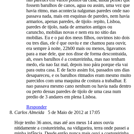
fossem barulhos de canos, agua ou assim, uma vez que
havia ritmo, mas acontecia nalgumas paredes onde nao
passava nada, mais em esquinas de paredes, nem havia
armarios, apenas paredes, de tijolo- repito, Lisboa,
paredes de tijolo, nada de armarios antigos ou
caruncho, mobilias novas e nem era no sitio das
mobilias. Eu e o pai dos meus filhos, ouvimos isto dois
ou tres dias, ele é que ouviu e me chamou para ouvir,
era sempre à noite, 22h00 mais ou menos, ligavamos
para a mae dele, que nos disse de forma descontraida,
ah, esses barulhos é a costureirinha, mas nao tenham
medo, ela nao faz mal, depois isso pára porque ela vai
para outra casa. E de facto assim foi, passados uns dias
desapareceu, e os barulhos ritmados eram mesmo muito
parecidos com uma maquina de costura a trabalhar. E
nao passava mesmo cano nenhum ou havia nada dentro
ou perto dessas paredes de tijolo de uma casa num
predio de 3 andares em plena Lisboa.
Responder
Carlos Almeida
5 de Maio de 2012 at 17:05
Hoje tenho 36 anos, mas até aos meus 14 anos ouvia
nitidamente a costureirinha, na vidigueira, terra onde passei a
minha infância. Desde então nunca mais ouvi a costureirinha.