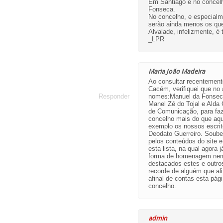
Em Santiago e no concelh
Fonseca.
No concelho, e especial
serão ainda menos os que
Alvalade, infelizmente, 
_LPR
Maria João Madeira
Ao consultar recentement
Cacém, verifiquei que no
Responder
nomes:Manuel da Fonseca,
Manel Zé do Tojal e Alda 
de Comunicação, para fa
concelho mais do que aqu
exemplo os nossos escri
Deodato Guerreiro. Soube
pelos conteúdos do site 
esta lista, na qual agora
forma de homenagem nem 
destacados estes e outro
recorde de alguém que al
afinal de contas esta pág
concelho.
admin