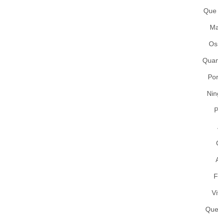
Que 
Ma
Os
Quan
Por
Nin
P
F
Vi
Que