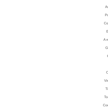
A
Po
Co
E
A 
G
C
Vi
T
To
Co