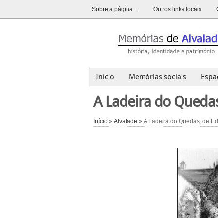
Sobre a página…
Outros links locais
Início
Memórias sociais
Espa
Alvalade
Opinião
História
A Ladeira do Queda
Início
»
Alvalade
» A Ladeira do Quedas, de Ed