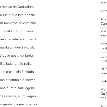
Mar
s moças do Cerradinho
adm
r ela é que iam à fonte
Ana
m namoros no caminho
Carn
 um altar no horizonte
M.ª
entr
meio da ladeira a guarda
adm
uarda a ladeira e a vila
des
O povo gosta da farda
adm
de 
E a ladeira não refila
RIT
om a cancela fechada
con
nha o comboio a carvão
Isab
inha quatro carruagens
Mari
Os M
das cheias, e um vagão
dos
m gente rica em moedas
Ant