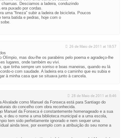
s charruas. Desciamos a ladeira, conduzindo
 era puxado por cordas.
a uma “fineza” subir a ladeira de bicicleta. Poucos
 terra batida e pedras, hoje com o
a sobe.
26 de Maio de 2011 at 18:57
odos
o Olímpio, mas dou-lhe os parabéns pelo poema e agradeço-lhe
ses lugares, onde também eu vivi.
o, que tinha sempre um sorriso e boas maneiras, quando eu lá
recordo-o com saudade. A ladeira era o caminho que eu subia e
egar à minha casa que se situava junto à cancela.
28 de Maio de 2011 at 8:46
a Alvalade como Manuel da Fonseca está para Santiago do
aturais do concelho com obra reconhecida.
go Manuel da Fonseca é constantemente homenageado e a sua
a, e deu o nome a uma biblioteca municipal e a uma escola,
pio tem sido perfeitamente ignorado e nem sequer uma
dual ainda teve, por exemplo com a atribuição do seu nome a