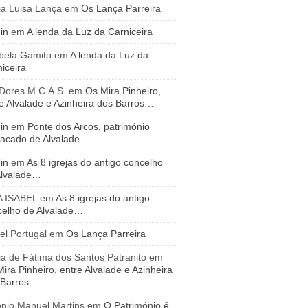
ia Luisa Lança
em
Os Lança Parreira
in
em
A lenda da Luz da Carniceira
bela Gamito
em
A lenda da Luz da
iceira
 Dores M.C.A.S.
em
Os Mira Pinheiro,
e Alvalade e Azinheira dos Barros…
in
em
Ponte dos Arcos, património
tacado de Alvalade…
in
em
As 8 igrejas do antigo concelho
Alvalade…
A ISABEL
em
As 8 igrejas do antigo
celho de Alvalade…
el Portugal
em
Os Lança Parreira
a de Fátima dos Santos Patranito
em
ira Pinheiro, entre Alvalade e Azinheira
 Barros…
ónio Manuel Martins
em
O Património é