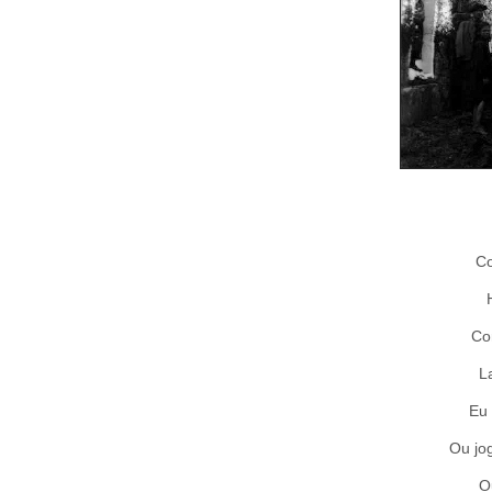
Co
Co
L
Eu 
Ou jo
O