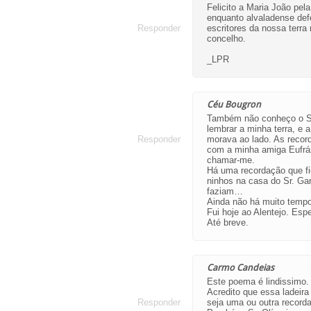
Felicito a Maria João pel
enquanto alvaladense def
Responder
escritores da nossa terr
concelho.
_LPR
Céu Bougron
Também não conheço o Sr
lembrar a minha terra, e 
Responder
morava ao lado. As record
com a minha amiga Eufráz
chamar-me.
Há uma recordação que f
ninhos na casa do Sr. Gar
faziam…
Ainda não há muito tempo 
Fui hoje ao Alentejo. Es
Até breve.
Carmo Candeias
Este poema é lindissimo.
Acredito que essa ladeira
Responder
seja uma ou outra recor