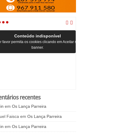
•
•
•
Conteúdo indisponível
r favor permita os cookies clicando em Aceitar no
banner.
ntários recentes
in
em
Os Lança Parreira
uel Faisca
em
Os Lança Parreira
in
em
Os Lança Parreira