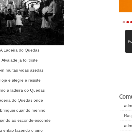
•
•
Po
A Ladeira do Quedas
Alvalade já foi triste
m muitas vidas azedas
Hoje é alegre e resiste
mo a ladeira do Quedas
Come
adeira do Quedas onde
adm
brinquei quando menino
Raq
gando ao esconde-esconde
adm
u então fazendo o pino