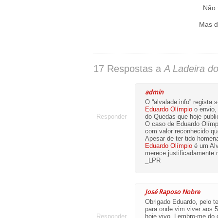
Não 
Mas d
17 Respostas a
A Ladeira d
admin
O “alvalade.info” regista
Eduardo Olímpio
o envio,
Responder
do Quedas que hoje publ
O caso de Eduardo Olímp
com valor reconhecido qu
Apesar de ter tido homen
Eduardo Olímpio
é um Alv
merece justificadamente m
_LPR
José Raposo Nobre
Obrigado Eduardo, pelo t
para onde vim viver aos 
Responder
hoje vivo. Lembro-me do 