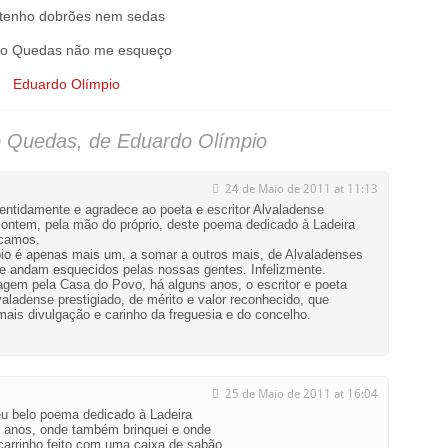
tenho dobrões nem sedas
o Quedas não me esqueço
Eduardo Olímpio
o Quedas, de Eduardo Olímpio
24 de Maio de 2011 at 11:13
 sentidamente e agradece ao poeta e escritor Alvaladense
 ontem, pela mão do próprio, deste poema dedicado à Ladeira
icamos.
io é apenas mais um, a somar a outros mais, de Alvaladenses
e andam esquecidos pelas nossas gentes. Infelizmente.
agem pela Casa do Povo, há alguns anos, o escritor e poeta
aladense prestigiado, de mérito e valor reconhecido, que
ais divulgação e carinho da freguesia e do concelho.
25 de Maio de 2011 at 16:04
eu belo poema dedicado à Ladeira
5 anos, onde também brinquei e onde
carrinho feito com uma caixa de sabão