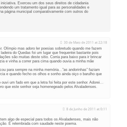
a iniciativa. Exerceu um dos seus direitos de cidadania
endendo um tratamento igual para as personalidades e
a na página municipal comparativamente com outros do
30 de Maio de 2011 at 22:18
. Olímpio mas adoro ler poesias sobretudo quando me fazem
a ladeira do Quedas foi um lugar que frequentei bastante pois
ações são muitas deste sitio. Corria para baixo para ir brincar
ia e vinha a correr para cima quando ouvia a minha mãe
icou para sempre na minha memória…”as andorinhas” faziam
cia e quando fecho os olhos e sonho ainda oiço o barulho que
ouvi um fado em que a letra foi feita por este senhor. Adorei…
pero que este senhor seja homenegeado pelos Alvaladenses.
8 de Junho de 2011 at 0:11
 tem algo de especial para todos os Alvaladenses, mais não
dação. É relembrada com saudade neste poema.