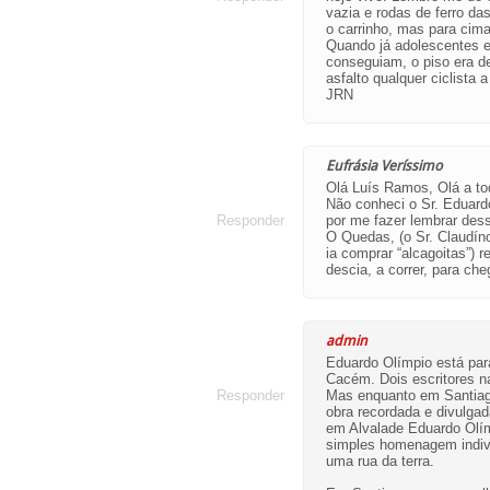
vazia e rodas de ferro da
o carrinho, mas para cima
Quando já adolescentes er
conseguiam, o piso era de
asfalto qualquer ciclista 
JRN
Eufrásia Veríssimo
Olá Luís Ramos, Olá a t
Não conheci o Sr. Eduard
Responder
por me fazer lembrar des
O Quedas, (o Sr. Claudín
ia comprar “alcagoitas”) 
descia, a correr, para ch
admin
Eduardo Olímpio está par
Cacém. Dois escritores n
Responder
Mas enquanto em Santia
obra recordada e divulgad
em Alvalade Eduardo Olím
simples homenagem indivi
uma rua da terra.