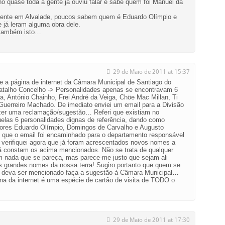
o quase toda a gente já ouviu falar e sabe quem foi Manuel da
mente em Alvalade, poucos sabem quem é Eduardo Olímpio e
 já leram alguma obra dele.
é também isto…
29 de Maio de 2011 at 15:37
e a página de internet da Câmara Municipal de Santiago do
 atalho Concelho -> Personalidades apenas se encontravam 6
 António Chainho, Frei André da Veiga, Chöe Mac Millan, Ti
Guerreiro Machado. De imediato enviei um email para a Divisão
zer uma reclamação/sugestão… Referi que existiam no
elas 6 personalidades dignas de referência, dando como
tores Eduardo Olímpio, Domingos de Carvalho e Augusto
 que o email foi encaminhado para o departamento responsável
e verifiquei agora que já foram acrescentados novos nomes a
 já constam os acima mencionados. Não se trata de qualquer
nada que se pareça, mas parece-me justo que sejam ali
s grandes nomes da nossa terra! Sugiro portanto que quem se
i deva ser mencionado faça a sugestão à Câmara Municipal…
ina da internet é uma espécie de cartão de visita de TODO o
29 de Maio de 2011 at 17:30