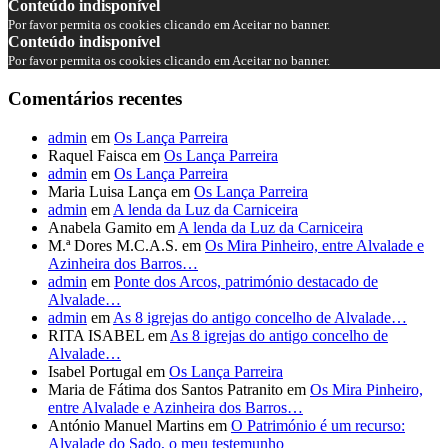
Conteúdo indisponível
Por favor permita os cookies clicando em Aceitar no banner.
Conteúdo indisponível
Por favor permita os cookies clicando em Aceitar no banner.
Comentários recentes
admin
em
Os Lança Parreira
Raquel Faisca
em
Os Lança Parreira
admin
em
Os Lança Parreira
Maria Luisa Lança
em
Os Lança Parreira
admin
em
A lenda da Luz da Carniceira
Anabela Gamito
em
A lenda da Luz da Carniceira
M.ª Dores M.C.A.S.
em
Os Mira Pinheiro, entre Alvalade e
Azinheira dos Barros…
admin
em
Ponte dos Arcos, património destacado de
Alvalade…
admin
em
As 8 igrejas do antigo concelho de Alvalade…
RITA ISABEL
em
As 8 igrejas do antigo concelho de
Alvalade…
Isabel Portugal
em
Os Lança Parreira
Maria de Fátima dos Santos Patranito
em
Os Mira Pinheiro,
entre Alvalade e Azinheira dos Barros…
António Manuel Martins
em
O Património é um recurso:
Alvalade do Sado, o meu testemunho