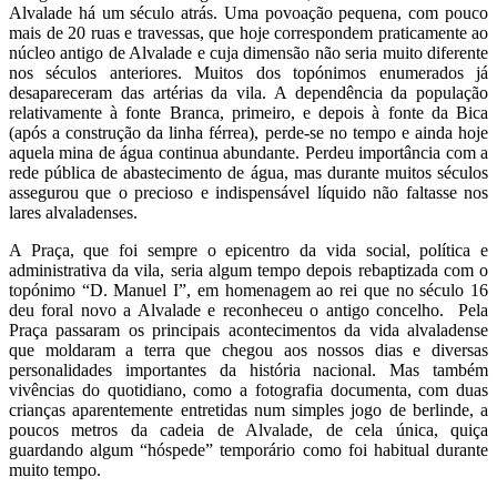
Alvalade há um século atrás. Uma povoação pequena, com pouco
mais de 20 ruas e travessas, que hoje correspondem praticamente ao
núcleo antigo de Alvalade e cuja dimensão não seria muito diferente
nos séculos anteriores. Muitos dos topónimos enumerados já
desapareceram das artérias da vila. A dependência da população
relativamente à fonte Branca, primeiro, e depois à fonte da Bica
(após a construção da linha férrea), perde-se no tempo e ainda hoje
aquela mina de água continua abundante. Perdeu importância com a
rede pública de abastecimento de água, mas durante muitos séculos
assegurou que o precioso e indispensável líquido não faltasse nos
lares alvaladenses.
A Praça, que foi sempre o epicentro da vida social, política e
administrativa da vila, seria algum tempo depois rebaptizada com o
topónimo “D. Manuel I”, em homenagem ao rei que no século 16
deu foral novo a Alvalade e reconheceu o antigo concelho. Pela
Praça passaram os principais acontecimentos da vida alvaladense
que moldaram a terra que chegou aos nossos dias e diversas
personalidades importantes da história nacional. Mas também
vivências do quotidiano, como a fotografia documenta, com duas
crianças aparentemente entretidas num simples jogo de berlinde, a
poucos metros da cadeia de Alvalade, de cela única, quiça
guardando algum “hóspede” temporário como foi habitual durante
muito tempo.