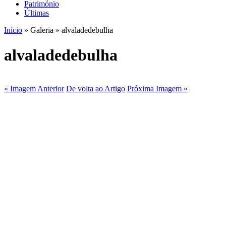
Património
Últimas
Início
» Galeria » alvaladedebulha
alvaladedebulha
« Imagem Anterior
De volta ao Artigo
Próxima Imagem »