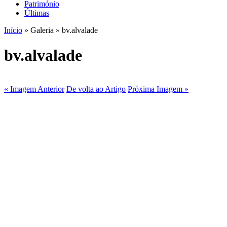
Património
Últimas
Início
» Galeria » bv.alvalade
bv.alvalade
« Imagem Anterior
De volta ao Artigo
Próxima Imagem »