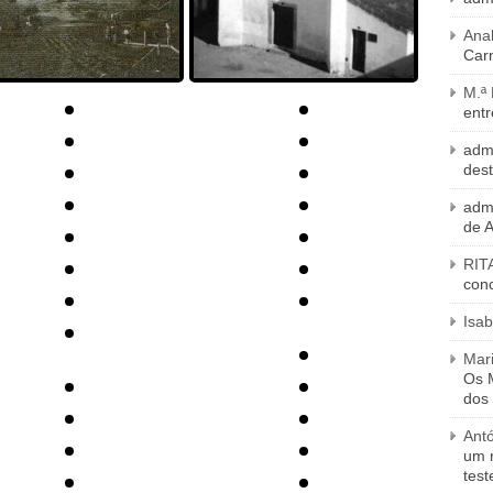
Ana
Carn
M.ª
entr
adm
des
adm
de 
RIT
con
Isab
Mari
Os M
dos
Ant
um 
tes