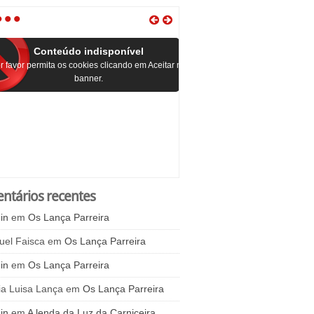
•
•
•
Conteúdo indisponível
r favor permita os cookies clicando em Aceitar no
banner.
ntários recentes
in
em
Os Lança Parreira
uel Faisca
em
Os Lança Parreira
in
em
Os Lança Parreira
ia Luisa Lança
em
Os Lança Parreira
in
em
A lenda da Luz da Carniceira