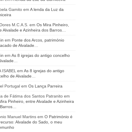
bela Gamito
em
A lenda da Luz da
iceira
 Dores M.C.A.S.
em
Os Mira Pinheiro,
e Alvalade e Azinheira dos Barros…
in
em
Ponte dos Arcos, património
tacado de Alvalade…
in
em
As 8 igrejas do antigo concelho
Alvalade…
A ISABEL
em
As 8 igrejas do antigo
celho de Alvalade…
el Portugal
em
Os Lança Parreira
a de Fátima dos Santos Patranito
em
ira Pinheiro, entre Alvalade e Azinheira
 Barros…
ónio Manuel Martins
em
O Património é
recurso: Alvalade do Sado, o meu
temunho