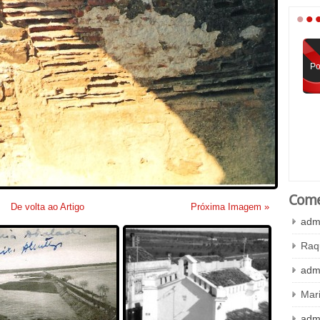
•
•
Po
Come
De volta ao Artigo
Próxima Imagem »
adm
Raq
adm
Mar
adm