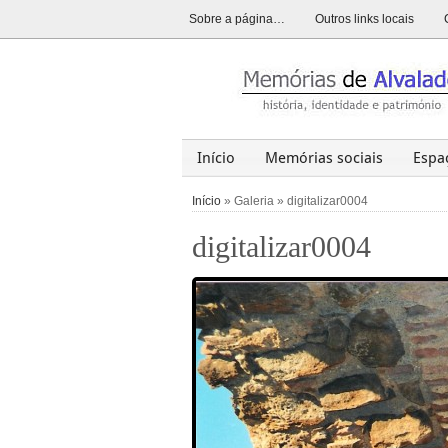
Sobre a página…
Outros links locais
Início
Memórias sociais
Espa
Alvalade
Opinião
História
Início
» Galeria » digitalizar0004
digitalizar0004