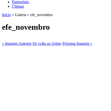
Património
Últimas
Início
» Galeria » efe_novembro
efe_novembro
« Imagem Anterior
De volta ao Artigo
Próxima Imagem »