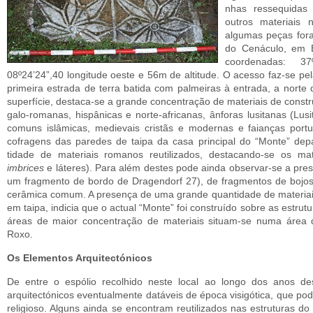
nhas ressequidas
outros ma­teriais
algumas peças for
do Cenáculo, em B
coordenadas: 37º
08º24’24”,40 longitude oeste e 56m de altitude. O acesso faz-se pe
primeira estrada de terra batida com palmeiras à entrada, a norte 
superfície, destaca-se a grande concentração de materiais de cons
galo-romanas, hispânicas e norte-africanas, ânforas lusitanas (Lus
comuns islâmicas, medievais cristãs e modernas e faianças por
cofragens das paredes de taipa da casa principal do “Monte” d
tidade de materiais romanos reutilizados, destacando-se os mat
imbrices
e láteres). Para além destes pode ainda observar-se a pr
um fragmento de bordo de Dragendorf 27), de fragmentos de bojos
cerâmica comum. A presença de uma grande quantidade de materia
em taipa, indicia que o actual “Monte” foi construído sobre as estrut
áreas de maior concentração de materiais situam-se numa área 
Roxo.
Os Elementos Arquitectónicos
De entre o espólio recolhido neste local ao longo dos anos de
arquitectónicos eventual­mente datáveis de época visigótica, que pode
religioso. Alguns ainda se encontram reu­tilizados nas estruturas d