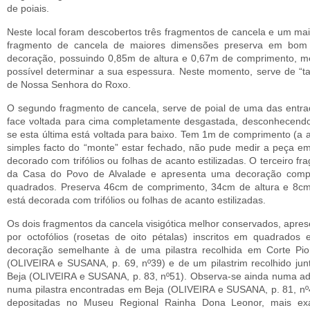
de poiais.
Neste local foram descobertos três fragmentos de cance­la e um ma
fragmento de cancela de maiores dimensões preserva em bom
decoração, possuindo 0,85m de altura e 0,67m de comprimento, m
possível determinar a sua espessura. Nes­te momento, serve de “ta
de Nossa Senhora do Roxo.
O segundo fragmento de cancela, serve de poial de uma das entra
face voltada para cima completamente desgastada, desconhecendo
se esta última está voltada para baixo. Tem 1m de comprimento (a al
simples facto do “monte” estar fechado, não pude medir a peça e
decorado com trifólios ou folhas de acanto estilizadas. O terceiro 
da Casa do Povo de Alvalade e apresenta uma decoração compos
quadrados. Preserva 46cm de comprimento, 34cm de altura e 8cm
está decorada com trifólios ou folhas de acanto estilizadas.
Os dois fragmentos da cancela visigótica melhor conserva­dos, ap
por octofólios (rosetas de oito pétalas) inscritos em quadrados 
decoração semelhante à de uma pilastra recolhida em Corte Pio
(OLIVEIRA e SUSANA, p. 69, nº39) e de um pilastrim recolhido jun
Beja (OLIVEI­RA e SUSANA, p. 83, nº51). Observa-se ainda numa a
numa pilastra encontradas em Beja (OLIVEIRA e SUSANA, p. 81, nº49
depositadas no Museu Regional Rainha Dona Leonor, mais exac