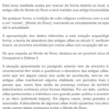
Esta nova realidade acaba por marcar de forma distinta os local, 
antiga
uilla
do Monte do Roxo a terá mantido sua antiga funcionalida
De qualquer forma, a tradição de culto religioso continuou com a ex
a um “monte”, (Monte do Roxo), marcando-se vincadamente na topo
até à actualidade.
A apresentação dos dados referentes a esta estação arqueológic
forma, a teoria de abandono das antigas
uillae
no século V, verific
insere, se encontra envolvi­da por outras
uillae
com ocupação até ao p
­No que respeita ao Monte do Roxo, destaca-se um possível
vicus
s
Conqueiros e Defesa 3.
A situação apresentada no parágrafo anterior vem de encon­tro à
recentemente têm vindo a questionar o abandono das antigas
uilla
certo que em alguns casos isso pode ter acontecido, tem-se vi
antigas
uillae
mantiveram alguma vitalidade, em períodos mais t
pensar que, numa fase tardia da presença romana do territóri
belecimentos conheceu cinco formas distintas. Por um lado, contin
uillae
pertencentes a indivíduos com grande poder político e económi
e ao clero (sobretudo bispos). Em al­guns casos, estas grandes
u
associada. A descoberta de algumas
uillae
muito opulentas nos sécu
neste campo tal­vez possamos incluir o Monte do Roxo.