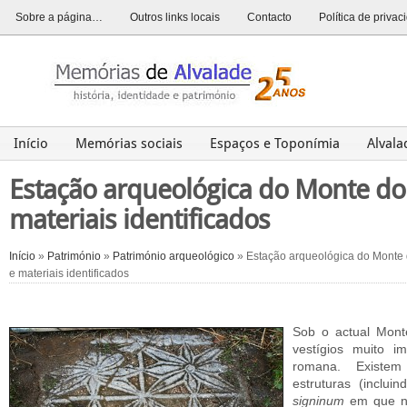
Sobre a página…
Outros links locais
Contacto
Política de priva
Início
Memórias sociais
Espaços e Toponímia
Alval
Alvalade
Opinião
História
Património
Últim
Estação arqueológica do Monte do R
materiais identificados
Início
»
Património
»
Património arqueológico
» Estação arqueológica do Monte d
e materiais identificados
Sob o actual Mont
vestígios muito 
romana. Existem
estruturas (inclu
signinum
em que no