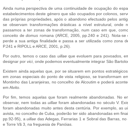
Ainda numa perspectiva de uma continuidade de ocupação do es
estabelecimentos deste género que são ocupados por colonos, servos
das próprias propriedades, após o abandono efectuado pelos antigo
se observam transformações drásticas a nível estru­tural, onde
passamos a ter zonas de transformação, num caso em que, como 
conceito de
domus
romana (ARCE, 2005, pp.240 e 241). Nota-se 
perde a sua antiga finalidade e passa a ser utilizada como zona
P.241 e RIPOLL e ARCE, 2001, p.26).
Por outro, temos o caso das
uillae
que evoluem para povoa­dos, e
designar por
vici
, onde podemos eventualmente integrar São Bartolom
Existem ainda aquelas que, por se situarem em pontos estra­tégico
em zonas especiais do ponto de vista religioso, se transformam 
Montinho das Laranjeiras, no concelho de Alcoutim e poderá acon
em Alvito.
Por fim, temos aquelas que foram realmente abandonadas. No en
observar, nem todas as
uillae
foram abandonadas no século V. Ex
foram abandonadas muito antes desta centúria. Por exemplo, as
u
avista, no concelho de Cuba, poderão ter sido abandonadas em finai
pp.92-95), a
uillae
das Adegas, Ferrarias 1 e Sobral das Barras, no
e Torre Vã 3, na freguesia de Pa­nóias.