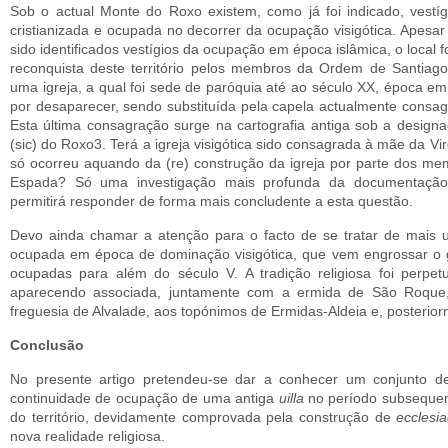
Sob o actual Monte do Roxo existem, como já foi indicado, vest
cristianizada e ocupada no decorrer da ocupação visigótica. Apesa
sido identificados vestígios da ocupação em época islâmica, o local
reconquista deste território pelos membros da Ordem de Santiag
uma igreja, a qual foi sede de paróquia até ao século XX, época e
por desaparecer, sendo substituída pela capela actualmente cons
Esta última consagração surge na cartografia antiga sob a desig
(sic) do Roxo3. Terá a igreja visigótica sido consagrada à mãe da 
só ocorreu aquando da (re) construção da igreja por parte dos m
Espada? Só uma investigação mais profunda da documen­tação
permitirá responder de forma mais concludente a esta questão.
Devo ainda chamar a atenção para o facto de se tratar de mais
ocupada em época de dominação visigótica, que vem engrossar o
ocupadas para além do século V. A tradição religiosa foi perpet
aparecen­do associada, juntamente com a ermida de São Roque, 
freguesia de Alvalade, aos topóni­mos de Ermidas-Aldeia e, posterio
Conclusão
No presente artigo pretendeu-se dar a conhecer um conjunto 
continuidade de ocupação de uma antiga
uilla
no período subsequen
do território, devidamente comprovada pela construção de
ecclesi
nova realidade religiosa.