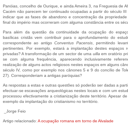
Pa­nóias, concelho de Ourique, e ainda Ameira 3, na Freguesia de A
Cacém não parecem ter continuado ocupadas a partir do século III 
indicar que as fases de abandono e concen­tração da propriedade 
final do império mas ocorreram com alguma constância entre os sécul
Para além da questão da continuidade da ocupação do es­paço,
basílicas cristãs vem con­tribuir para o aprofundamento do estudo
correspondente ao antigo
Conventus Pacensis
, per­mitindo lev
pertinentes. Por exemplo, estará a implantação destes espaços rel
privadas? A transformação de um sector de uma
uilla
em oratório p
se com alguma frequência, aparecendo inclusivamente refe­re
realização de alguns actos religiosos nestes espaços em alguns cân
século IV, como por exemplo nos cânones 5 e 9 do concílio de To
27). Corresponderiam a antigas paróquias?
As respostas a estas e outras questões só poderão ser da­das a pa
efectuar-se esca­vações arqueológicas nestes locais e com um estu
processou efectivamente a cristiani­zação deste território. Apesar 
exemplo da implantação do cristianismo no território.
_Jorge Feio
Artigo relacionado:
A ocupação romana em torno de Alvalade