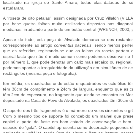
localizado na igreja de Santo Amaro, todas elas datadas do sé
estudaram.
A “roseta de oito pétalas”, assim designada por Cruz Villalón (VIL
por base quatro fo­lhas muito estilizadas dispostas nas diagon
medianas, irradiando a partir de um botão cen­tral (WRENCH, 2000, 
Apesar de tudo, esta peça de Alvalade demarca-se dos restantes 
correspondente ao antigo
conventus pacensis
, sendo menos perfe
que as referidas, registando-se que as folhas da roseta partem
espiral facto que não é muito comum como podemos observar no 
por número 1, que pode denotar um cariz mais arcaico ou regiona
podemos apontar a irregula­ridade da utilização em simultâneo de oc
rectângulos (mesma peça e fotografia).
Em média, os quadrados onde estão enquadrados os octo­fólios tê
têm 38cm de com­primento e 24cm de largura, enquanto que as c
têm 2cm de espessura, no fragmento que ainda se encontra no Mon
depositado na Casa do Povo de Alvalade, os quadrados têm 30cm de
O suporte dos três fragmentos é o mármore de veios cinzen­tos e gr
Com o mesmo tipo de suporte foi concebido um mainel que prese
capitel e parte do fuste em bom estado de conservação e bem d
espécie de “gola”. O capitel apre­senta como decoração pequenos el