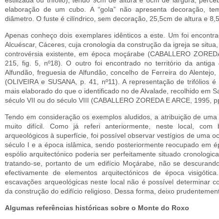
estilizada ou trifólio), tendo 9cm de altura e 8cm de largura, perc
elaboração de um cubo. A “gola” não apresenta decoração, te
diâmetro. O fuste é cilíndrico, sem decora­ção, 25,5cm de altura e 8
Apenas conheço dois exemplares idênticos a este. Um foi encontr
Alcuéscar, Cáce­res, cuja cronologia da construção da igreja se situ
controvérsia existente, em época moçárabe (CABALLERO ZOREDA
215, fig. 5, nº18). O outro foi encontrado no território da antiga
Alfundão, freguesia de Alfundão, concelho de Ferreira do Alentejo, 
(OLIVEIRA e SUSANA, p. 41, nº11). A repre­sentação de trifólios
mais elaborado do que o identificado no de Alvalade, recolhido em 
século VII ou do século VIII (CABALLERO ZOREDA E ARCE, 1995, pp
Tendo em consideração os exemplos aludidos, a atribuição de uma c
muito difícil. Como já referi anteriormente, neste local, com
arqueológicos à superfície, foi possível observar vestígios de uma 
século I e a época islâmica, sendo posteriormente reocupado em 
espólio arquitectónico po­deria ser perfeitamente situado cronologic
tratando-se, portanto de um edifício Mo­çárabe, não se descurando
efectivamente de elementos arquitectónicos de época visigó­ti
escavações arqueológicas neste local não é possível determinar c
da construção do edifício religioso. Dessa forma, deixo prudentemen
Algumas referências históricas sobre o Monte do Roxo