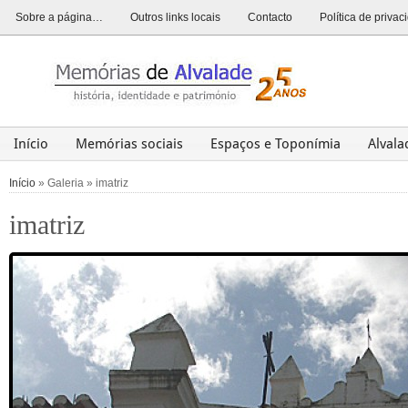
Sobre a página…
Outros links locais
Contacto
Política de priva
Início
Memórias sociais
Espaços e Toponímia
Alval
Alvalade
Opinião
História
Património
Últim
Início
» Galeria » imatriz
imatriz