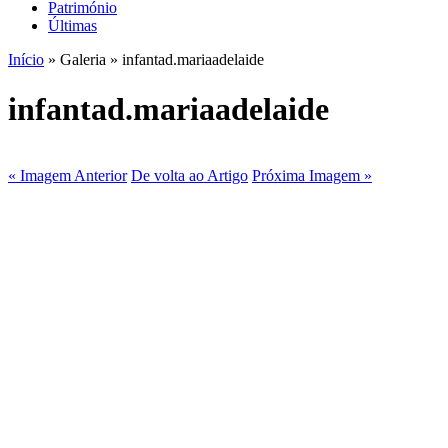
Património
Últimas
Início
» Galeria » infantad.mariaadelaide
infantad.mariaadelaide
« Imagem Anterior
De volta ao Artigo
Próxima Imagem »