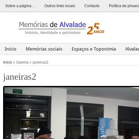
Sobre a página…
Outros links locais
Contacto
Política de priva
Início
Memórias sociais
Espaços e Toponímia
Alval
Alvalade
Opinião
História
Património
Últim
Início
» Galeria » janeiras2
janeiras2