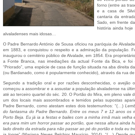
forno (entre as tras
e a casa de Silv
cantaria da entra
Sado, em frente da
história ainda hoj
alvaladenses mais idosas…
O Padre Bernardo António de Sousa oficiou na paróquia de Alvalade
em 1883, e conquistou o respeito e a admiração da população. F
inaugurou o cemitério público de Alvalade, em 1854. Era proprietári
a Fonte Branca, nas imediações da actual Fonte da Bica, e foi o
“Priorado”, uma espécie de casa de função situada na aba direita d
(ou Bardanado, como é popularmente conhecido), através da rua de
Segundo a tradição oral e por razões desconhecidas, o avejão 
começou a assombrar e a assustar a população alvaladense na últi
até ao terceiro quartel do séc. 20. O Portão do Mira, em pleno vale d
um dos locais mais assombrados e temidos pelas supostas apari
Padre Bernardo, como atestam estes dois testemunhos: “(…)
Lemb
do fantasma do Padre Bernardo. Entre os meus 7 e 12 anos os 
Porto Beja. Eu já ia a festas e bailes com a minha irmã mais velha 
era para mim um horror passar ao portão, que nessa altura ainda ha
lado direito da estrada para não passar ao pé do portão e toda eu tr
ia longe
” (Mariana Neves Belchior Maurício, 2014). “(…)
Desde que