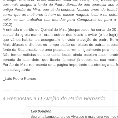
aos mais antigos a lenda do Padre Bernardo que aparecia aos q
antigo Portão do Mira, que ainda conheci. Nesses anos, de trabal
correr que as mulheres tinham de passar naquele local e na estr
noite, se iam trabalhar nas mondas para Conqueiros ou para a 
2012).
A entrada e portão do Quintal do Mira (desparecido há cerca de 20 
costas da igreja matriz, eram outros dos locais a evitar (e de fugir)
que vários habitantes asseguram ter visto o avejão do padre Bern
Mais difusos e diluídos no tempo estão os relatos de outras supos
fonte da Bica arrastando uma pesada corrente, igualmente pela noi
Não temos notícias de que estes locais ainda estejam assombrado
penada do sacerdote, que ficaria ‘famoso’ já depois da sua mort
Portão do Mira representa uma página importante da etnologia da fr
sua salvaguarda…
_Luís Pedro Ramos
4 Respostas a
O Avejão do Padre Bernardo…
Ceu Bougron
Sou uma barrigota fora de Alvalade e mais uma vez fico 