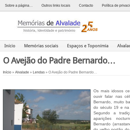
Sobre a página…
Outros links locais
Contacto
Política de priva
Início
Memórias sociais
Espaços e Toponímia
Alval
Alvalade
Opinião
História
Património
Últim
O Avejão do Padre Bernardo…
Início
»
Alvalade
»
Lendas
» O Avejão do Padre Bernardo…
Os mais idosos ce
ouvir falar nas c
Bernardo, muito ba
do século 19 e na
Segundo a tradiç
aparições noctu
Bernardo (arrasta
do velho portão do