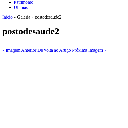
Património
Últimas
Início
» Galeria » postodesaude2
postodesaude2
« Imagem Anterior
De volta ao Artigo
Próxima Imagem »