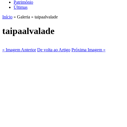
Património
Últimas
Início
» Galeria » taipaalvalade
taipaalvalade
« Imagem Anterior
De volta ao Artigo
Próxima Imagem »