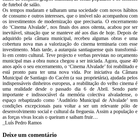
de futebol de salão.
Os tempos mudaram e talharam uma sociedade com novos hábitos
de consumo e outros interesses, que o imóvel não acompanhou com
os investimentos de modernização que precisaria. O encerramento
do ‘Cinema Alvalade’, nos finais dos anos oitenta, acabou por ser
inevitável, situação que se manteve até aos dias de hoje. Depois de
adquirido pela câmara municipal, recebeu algumas obras e uma
cobertura nova mas a valorização do cinema terminaria com esse
investimento. Mais tarde, a autarquia santiaguense quis transformá-
lo em centro cultural. Teve projecto e verbas previstas no orçamento
municipal mas a obra nunca chegou a ser iniciada. Agora, quase 40
anos após o seu encerramento, o ‘Cinema Alvalade’ foi reabilitado e
está pronto para ter uma nova vida. Por iniciativa da Câmara
Municipal de Santiago do Cacém (a sua proprietária), ajudada pelos
indispensáveis dinheiros europeus, a reabilitação do velho cinema é
uma realidade desde o passado dia 6 de Abril. Sendo parte
importante e indissociável da memória colectiva alvaladense, o
espaço rebaptizado como ‘Auditório Municipal de Alvalade’ tem
condições excepcionais para voltar a ser um relevante pólo de
desenvolvimento social e cultural da freguesia. Assim a população e
as forças vivas locais o queiram e saibam fruir…
_Luís Pedro Ramos
Deixe um comentário