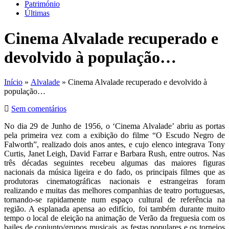
Património
Últimas
Cinema Alvalade recuperado e
devolvido à população…
Início
»
Alvalade
» Cinema Alvalade recuperado e devolvido à
população…
Sem comentários
No dia 29 de Junho de 1956, o ‘Cinema Alvalade’ abriu as portas
pela primeira vez com a exibição do filme “O Escudo Negro de
Falworth”, realizado dois anos antes, e cujo elenco integrava Tony
Curtis, Janet Leigh, David Farrar e Barbara Rush, entre outros. Nas
três décadas seguintes recebeu algumas das maiores figuras
nacionais da música ligeira e do fado, os principais filmes que as
produtoras cinematográficas nacionais e estrangeiras foram
realizando e muitas das melhores companhias de teatro portuguesas,
tornando-se rapidamente num espaço cultural de referência na
região. A esplanada apensa ao edifício, foi também durante muito
tempo o local de eleição na animação de Verão da freguesia com os
bailes de conjunto/grupos musicais, as festas populares e os torneios