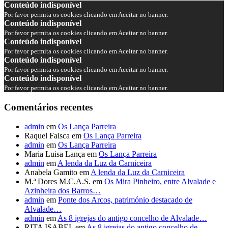
Conteúdo indisponível
Por favor permita os cookies clicando em Aceitar no banner.
Conteúdo indisponível
Por favor permita os cookies clicando em Aceitar no banner.
Conteúdo indisponível
Por favor permita os cookies clicando em Aceitar no banner.
Conteúdo indisponível
Por favor permita os cookies clicando em Aceitar no banner.
Conteúdo indisponível
Por favor permita os cookies clicando em Aceitar no banner.
Comentários recentes
admin
em
Os Lança Parreira
Raquel Faisca
em
Os Lança Parreira
admin
em
Os Lança Parreira
Maria Luisa Lança
em
Os Lança Parreira
admin
em
A lenda da Luz da Carniceira
Anabela Gamito
em
A lenda da Luz da Carniceira
M.ª Dores M.C.A.S.
em
Os Mira Pinheiro, entre Alvalade e
Azinheira dos Barros…
admin
em
Ponte dos Arcos, património destacado de
Alvalade…
admin
em
As 8 igrejas do antigo concelho de Alvalade…
RITA ISABEL
em
As 8 igrejas do antigo concelho de