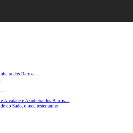
zinheira dos Barros…
…
de…
tre Alvalade e Azinheira dos Barros…
ade do Sado, o meu testemunho