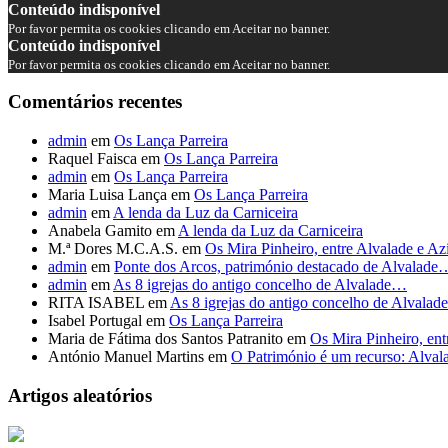
Conteúdo indisponível
Por favor permita os cookies clicando em Aceitar no banner.
Conteúdo indisponível
Por favor permita os cookies clicando em Aceitar no banner.
Comentários recentes
admin
em
Os Lança Parreira
Raquel Faisca
em
Os Lança Parreira
admin
em
Os Lança Parreira
Maria Luisa Lança
em
Os Lança Parreira
admin
em
A lenda da Luz da Carniceira
Anabela Gamito
em
A lenda da Luz da Carniceira
M.ª Dores M.C.A.S.
em
Os Mira Pinheiro, entre Alvalade e A
admin
em
Ponte dos Arcos, património destacado de Alvalade
admin
em
As 8 igrejas do antigo concelho de Alvalade…
RITA ISABEL
em
As 8 igrejas do antigo concelho de Alvala
Isabel Portugal
em
Os Lança Parreira
Maria de Fátima dos Santos Patranito
em
Os Mira Pinheiro, en
António Manuel Martins
em
O Património é um recurso: Alval
Artigos aleatórios