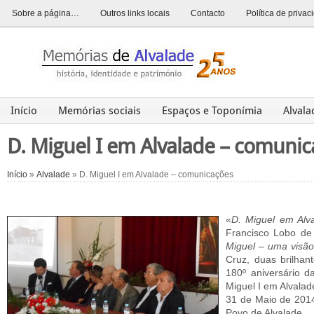
Sobre a página…
Outros links locais
Contacto
Política de priva
Início
Memórias sociais
Espaços e Toponímia
Alval
Alvalade
Opinião
História
Património
Últim
D. Miguel I em Alvalade – comuni
Início
»
Alvalade
» D. Miguel I em Alvalade – comunicações
«
D. Miguel em Alv
Francisco Lobo de
Miguel – uma visão 
Cruz, duas brilha
180º aniversário d
Miguel I em Alvalad
31 de Maio de 2014
Povo de Alvalade.