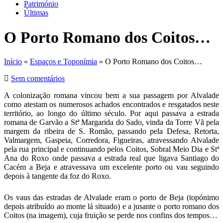
Património
Últimas
O Porto Romano dos Coitos…
Início
»
Espaços e Toponímia
» O Porto Romano dos Coitos…
Sem comentários
A colonização romana vincou bem a sua passagem por Alvalade
como atestam os numerosos achados encontrados e resgatados neste
território, ao longo do último século. Por aqui passava a estrada
romana de Garvão a Stª Margarida do Sado, vinda da Torre Vã pela
margem da ribeira de S. Romão, passando pela Defesa, Retorta,
Valmargem, Gaspeia, Corredora, Figueiras, atravessando Alvalade
pela rua principal e continuando pelos Coitos, Sobral Meio Dia e Stª
Ana do Roxo onde passava a estrada real que ligava Santiago do
Cacém a Beja e atravessava um excelente porto ou vau seguindo
depois à tangente da foz do Roxo.
Os vaus das estradas de Alvalade eram o porto de Beja (topónimo
depois atribuído ao monte lá situado) e a jusante o porto romano dos
Coitos (na imagem), cuja fruição se perde nos confins dos tempos…