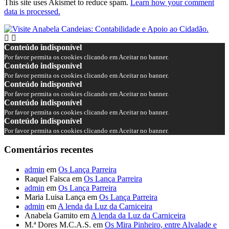
This site uses Akismet to reduce spam.
Learn how your comment
data is processed.
Conteúdo indisponível
Por favor permita os cookies clicando em Aceitar no banner.
Conteúdo indisponível
Por favor permita os cookies clicando em Aceitar no banner.
Conteúdo indisponível
Por favor permita os cookies clicando em Aceitar no banner.
Conteúdo indisponível
Por favor permita os cookies clicando em Aceitar no banner.
Conteúdo indisponível
Por favor permita os cookies clicando em Aceitar no banner.
Comentários recentes
admin
em
Os Lança Parreira
Raquel Faisca
em
Os Lança Parreira
admin
em
Os Lança Parreira
Maria Luisa Lança
em
Os Lança Parreira
admin
em
A lenda da Luz da Carniceira
Anabela Gamito
em
A lenda da Luz da Carniceira
M.ª Dores M.C.A.S.
em
Os Mira Pinheiro, entre Alvalade e