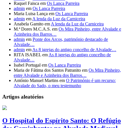
Raquel Faisca
em
Os Lança Parreira
admin
em
Os Lança Parreira
Maria Luisa Lança
em
Os Lança Parreira
admin
em
A lenda da Luz da Carniceira
Anabela Gamito
em
A lenda da Luz da Carniceira
M.ª Dores M.C.A.S.
em
Os Mira Pinheiro, entre Alvalade e
Azinheira dos Barros…
admin
em
Ponte dos Arcos, património destacado de
Alvalade…
admin
em
As 8 igrejas do antigo concelho de Alvalade…
RITA ISABEL
em
As 8 igrejas do antigo concelho de
Alvalade…
Isabel Portugal
em
Os Lança Parreira
Maria de Fátima dos Santos Patranito
em
Os Mira Pinheiro,
entre Alvalade e Azinheira dos Barros…
António Manuel Martins
em
O Património é um recurso:
Alvalade do Sado, o meu testemunho
Artigos aleatórios
O Hospital do Espírito Santo: O Refúgio