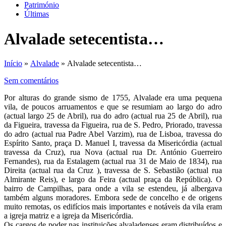
Património
Últimas
Alvalade setecentista…
Início
»
Alvalade
» Alvalade setecentista…
Sem comentários
Por alturas do grande sismo de 1755, Alvalade era uma pequena
vila, de poucos arruamentos e que se resumiam ao largo do adro
(actual largo 25 de Abril), rua do adro (actual rua 25 de Abril), rua
da Figueira, travessa da Figueira, rua de S. Pedro, Priorado, travessa
do adro (actual rua Padre Abel Varzim), rua de Lisboa, travessa do
Espírito Santo, praça D. Manuel I, travessa da Misericórdia (actual
travessa da Cruz), rua Nova (actual rua Dr. António Guerreiro
Fernandes), rua da Estalagem (actual rua 31 de Maio de 1834), rua
Direita (actual rua da Cruz ), travessa de S. Sebastião (actual rua
Almirante Reis), e largo da Feira (actual praça da República). O
bairro de Campilhas, para onde a vila se estendeu, já albergava
também alguns moradores. Embora sede de concelho e de origens
muito remotas, os edifícios mais importantes e notáveis da vila eram
a igreja matriz e a igreja da Misericórdia.
Os cargos de poder nas instituições alvaladenses eram distribuídos e