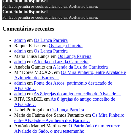
Conteúdo indisponível
Por favor permita os cookies clicando em Aceitar no banner.
Conteúdo indisponível
Por favor permita os cookies clicando em Aceitar no banner.
Comentários recentes
admin
em
Os Lança Parreira
Raquel Faisca
em
Os Lança Parreira
admin
em
Os Lança Parreira
Maria Luisa Lança
em
Os Lança Parreira
admin
em
A lenda da Luz da Carniceira
Anabela Gamito
em
A lenda da Luz da Carniceira
M.ª Dores M.C.A.S.
em
Os Mira Pinheiro, entre Alvalade e
Azinheira dos Barros…
admin
em
Ponte dos Arcos, património destacado de
Alvalade…
admin
em
As 8 igrejas do antigo concelho de Alvalade…
RITA ISABEL
em
As 8 igrejas do antigo concelho de
Alvalade…
Isabel Portugal
em
Os Lança Parreira
Maria de Fátima dos Santos Patranito
em
Os Mira Pinheiro,
entre Alvalade e Azinheira dos Barros…
António Manuel Martins
em
O Património é um recurso:
Alvalade do Sado, o meu testemunho