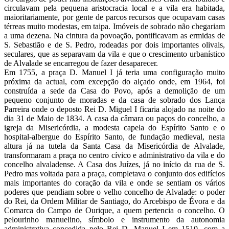
circulavam pela pequena aristocracia local e a vila era habitada,
maioritariamente, por gente de parcos recursos que ocupavam casas
térreas muito modestas, em taipa. Imóveis de sobrado não chegariam
a uma dezena. Na cintura da povoação, pontificavam as ermidas de
S. Sebastião e de S. Pedro, rodeadas por dois importantes olivais,
seculares, que as separavam da vila e que o crescimento urbanístico
de Alvalade se encarregou de fazer desaparecer.
Em 1755, a praça D. Manuel I já teria uma configuração muito
próxima da actual, com excepção do alçado onde, em 1964, foi
construída a sede da Casa do Povo, após a demolição de um
pequeno conjunto de moradas e da casa de sobrado dos Lança
Parreira onde o deposto Rei D. Miguel I ficaria alojado na noite do
dia 31 de Maio de 1834. A casa da câmara ou paços do concelho, a
igreja da Misericórdia, a modesta capela do Espírito Santo e o
hospital-albergue do Espírito Santo, de fundação medieval, nesta
altura já na tutela da Santa Casa da Misericórdia de Alvalade,
transformaram a praça no centro cívico e administrativo da vila e do
concelho alvaladense. A Casa dos Juízes, já no início da rua de S.
Pedro mas voltada para a praça, completava o conjunto dos edifícios
mais importantes do coração da vila e onde se sentiam os vários
poderes que pendiam sobre o velho concelho de Alvalade: o poder
do Rei, da Ordem Militar de Santiago, do Arcebispo de Évora e da
Comarca do Campo de Ourique, a quem pertencia o concelho. O
pelourinho manuelino, símbolo e instrumento da autonomia
administrativa concedida pelo Rei D. Manuel I em 1510, com a