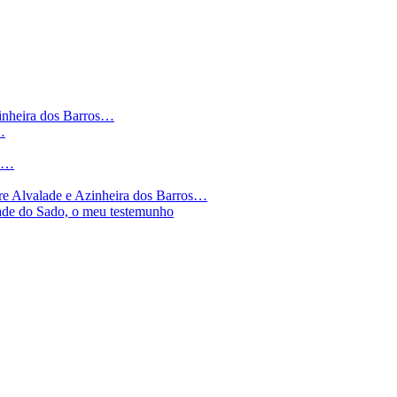
zinheira dos Barros…
…
de…
tre Alvalade e Azinheira dos Barros…
ade do Sado, o meu testemunho