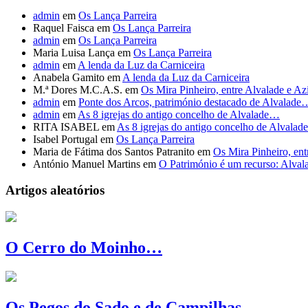
admin
em
Os Lança Parreira
Raquel Faisca
em
Os Lança Parreira
admin
em
Os Lança Parreira
Maria Luisa Lança
em
Os Lança Parreira
admin
em
A lenda da Luz da Carniceira
Anabela Gamito
em
A lenda da Luz da Carniceira
M.ª Dores M.C.A.S.
em
Os Mira Pinheiro, entre Alvalade e A
admin
em
Ponte dos Arcos, património destacado de Alvalade
admin
em
As 8 igrejas do antigo concelho de Alvalade…
RITA ISABEL
em
As 8 igrejas do antigo concelho de Alvala
Isabel Portugal
em
Os Lança Parreira
Maria de Fátima dos Santos Patranito
em
Os Mira Pinheiro, en
António Manuel Martins
em
O Património é um recurso: Alval
Artigos aleatórios
O Cerro do Moinho…
Os Pegos do Sado e de Campilhas…