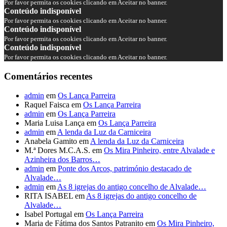
Por favor permita os cookies clicando em Aceitar no banner.
Conteúdo indisponível
Por favor permita os cookies clicando em Aceitar no banner.
Conteúdo indisponível
Por favor permita os cookies clicando em Aceitar no banner.
Conteúdo indisponível
Por favor permita os cookies clicando em Aceitar no banner.
Comentários recentes
admin
em
Os Lança Parreira
Raquel Faisca
em
Os Lança Parreira
admin
em
Os Lança Parreira
Maria Luisa Lança
em
Os Lança Parreira
admin
em
A lenda da Luz da Carniceira
Anabela Gamito
em
A lenda da Luz da Carniceira
M.ª Dores M.C.A.S.
em
Os Mira Pinheiro, entre Alvalade e
Azinheira dos Barros…
admin
em
Ponte dos Arcos, património destacado de
Alvalade…
admin
em
As 8 igrejas do antigo concelho de Alvalade…
RITA ISABEL
em
As 8 igrejas do antigo concelho de
Alvalade…
Isabel Portugal
em
Os Lança Parreira
Maria de Fátima dos Santos Patranito
em
Os Mira Pinheiro,