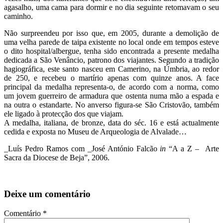
agasalho, uma cama para dormir e no dia seguinte retomavam o seu
caminho.
Não surpreendeu por isso que, em 2005, durante a demolição de
uma velha parede de taipa existente no local onde em tempos esteve
o dito hospital/albergue, tenha sido encontrada a presente medalha
dedicada a São Venâncio, patrono dos viajantes. Segundo a tradição
hagiográfica, este santo nasceu em Camerino, na Úmbria, ao redor
de 250, e recebeu o martírio apenas com quinze anos. A face
principal da medalha representa-o, de acordo com a norma, como
um jovem guerreiro de armadura que ostenta numa mão a espada e
na outra o estandarte. No anverso figura-se São Cristovão, também
ele ligado à protecção dos que viajam.
A medalha, italiana, de bronze, data do séc. 16 e está actualmente
cedida e exposta no Museu de Arqueologia de Alvalade…
_Luís Pedro Ramos com _José António Falcão
in
“A a Z – Arte
Sacra da Diocese de Beja”, 2006.
Deixe um comentário
Comentário
*