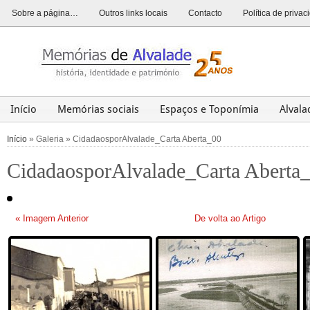
Sobre a página…
Outros links locais
Contacto
Política de priva
Início
Memórias sociais
Espaços e Toponímia
Alval
Alvalade
Opinião
História
Património
Últim
Início
» Galeria » CidadaosporAlvalade_Carta Aberta_00
CidadaosporAlvalade_Carta Aberta
« Imagem Anterior
De volta ao Artigo