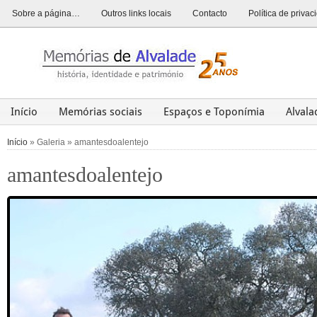
Sobre a página…
Outros links locais
Contacto
Política de priva
Início
Memórias sociais
Espaços e Toponímia
Alval
Alvalade
Opinião
História
Património
Últim
Início
» Galeria » amantesdoalentejo
amantesdoalentejo