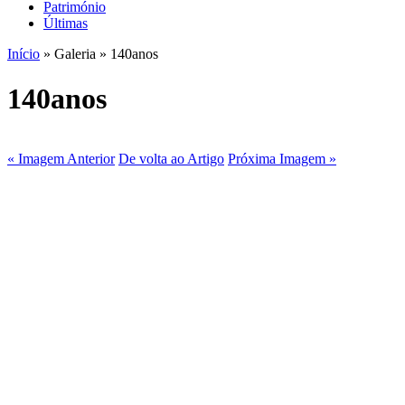
Património
Últimas
Início
» Galeria » 140anos
140anos
« Imagem Anterior
De volta ao Artigo
Próxima Imagem »