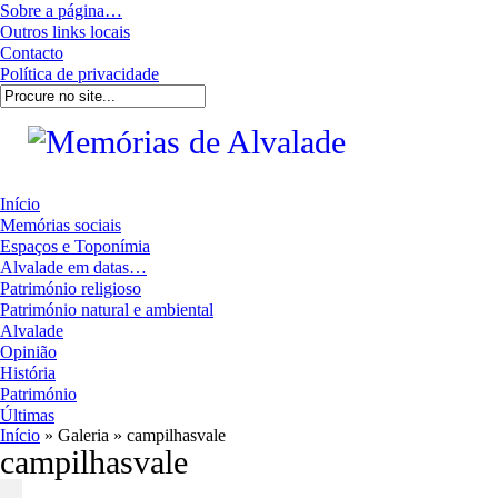
Sobre a página…
Outros links locais
Contacto
Política de privacidade
Início
Memórias sociais
Espaços e Toponímia
Alvalade em datas…
Património religioso
Património natural e ambiental
Alvalade
Opinião
História
Património
Últimas
Início
» Galeria » campilhasvale
campilhasvale