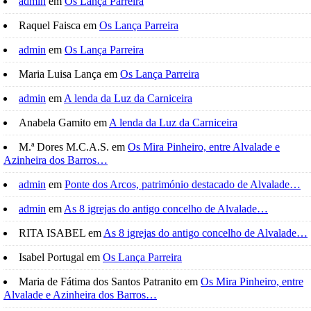
admin
em
Os Lança Parreira
Raquel Faisca
em
Os Lança Parreira
admin
em
Os Lança Parreira
Maria Luisa Lança
em
Os Lança Parreira
admin
em
A lenda da Luz da Carniceira
Anabela Gamito
em
A lenda da Luz da Carniceira
M.ª Dores M.C.A.S.
em
Os Mira Pinheiro, entre Alvalade e
Azinheira dos Barros…
admin
em
Ponte dos Arcos, património destacado de Alvalade…
admin
em
As 8 igrejas do antigo concelho de Alvalade…
RITA ISABEL
em
As 8 igrejas do antigo concelho de Alvalade…
Isabel Portugal
em
Os Lança Parreira
Maria de Fátima dos Santos Patranito
em
Os Mira Pinheiro, entre
Alvalade e Azinheira dos Barros…