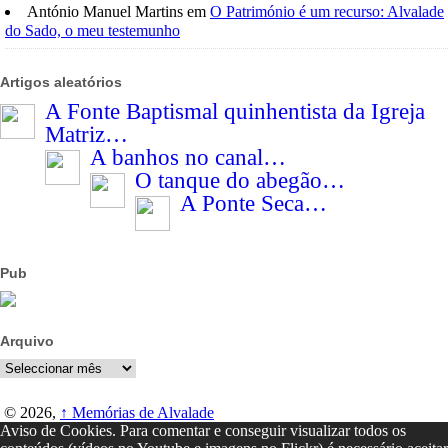
António Manuel Martins
em
O Património é um recurso: Alvalade
do Sado, o meu testemunho
Artigos aleatórios
A Fonte Baptismal quinhentista da Igreja
Matriz…
A banhos no canal…
O tanque do abegão…
A Ponte Seca…
Pub
Arquivo
Arquivo
© 2026,
↑
Memórias de Alvalade
Aviso de Cookies. Para comentar e conseguir visualizar todos os