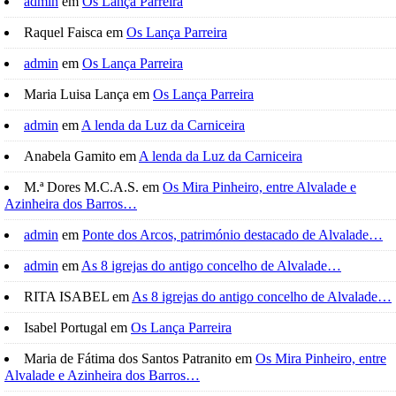
admin
em
Os Lança Parreira
Raquel Faisca
em
Os Lança Parreira
admin
em
Os Lança Parreira
Maria Luisa Lança
em
Os Lança Parreira
admin
em
A lenda da Luz da Carniceira
Anabela Gamito
em
A lenda da Luz da Carniceira
M.ª Dores M.C.A.S.
em
Os Mira Pinheiro, entre Alvalade e
Azinheira dos Barros…
admin
em
Ponte dos Arcos, património destacado de Alvalade…
admin
em
As 8 igrejas do antigo concelho de Alvalade…
RITA ISABEL
em
As 8 igrejas do antigo concelho de Alvalade…
Isabel Portugal
em
Os Lança Parreira
Maria de Fátima dos Santos Patranito
em
Os Mira Pinheiro, entre
Alvalade e Azinheira dos Barros…