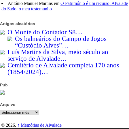
António Manuel Martins
em
O Património é um recurso: Alvalade
do Sado, o meu testemunho
Artigos aleatórios
O Monte do Contador S8…
Os balneários do Campo de Jogos
“Custódio Alves”…
Luís Martins da Silva, meio século ao
serviço de Alvalade…
Cemitério de Alvalade completa 170 anos
(1854/2024)…
Pub
Arquivo
Arquivo
© 2026,
↑
Memórias de Alvalade