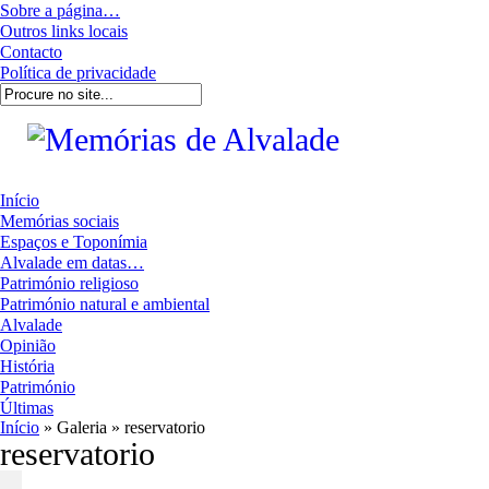
Sobre a página…
Outros links locais
Contacto
Política de privacidade
Início
Memórias sociais
Espaços e Toponímia
Alvalade em datas…
Património religioso
Património natural e ambiental
Alvalade
Opinião
História
Património
Últimas
Início
» Galeria » reservatorio
reservatorio