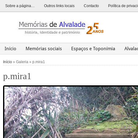
Sobre a página…
Outros links locais
Contacto
Política de priva
Início
Memórias sociais
Espaços e Toponímia
Alval
Alvalade
Opinião
História
Património
Últim
Início
» Galeria » p.mira1
p.mira1