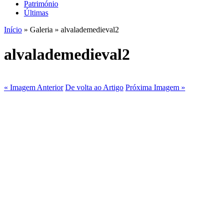
Património
Últimas
Início
» Galeria » alvalademedieval2
alvalademedieval2
« Imagem Anterior
De volta ao Artigo
Próxima Imagem »