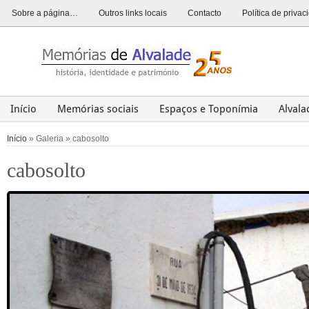
Sobre a página…
Outros links locais
Contacto
Política de priva
Início
Memórias sociais
Espaços e Toponímia
Alval
Alvalade
Opinião
História
Património
Últim
Início
» Galeria » cabosolto
cabosolto