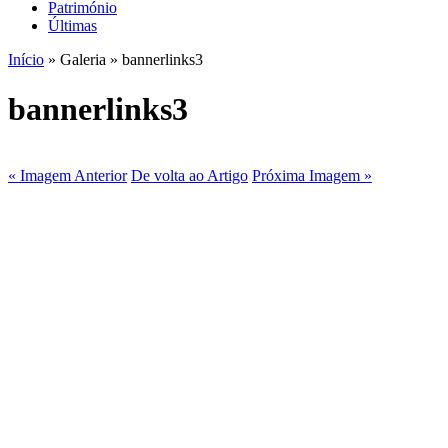
Património
Últimas
Início
» Galeria » bannerlinks3
bannerlinks3
« Imagem Anterior
De volta ao Artigo
Próxima Imagem »