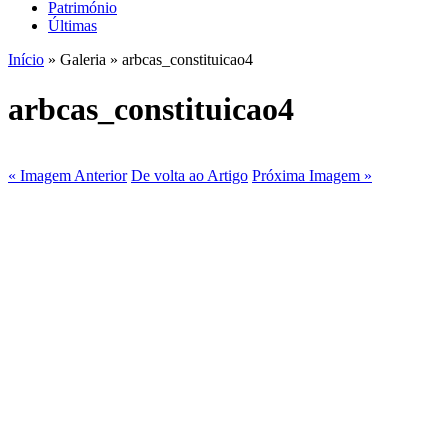
Património
Últimas
Início
» Galeria » arbcas_constituicao4
arbcas_constituicao4
« Imagem Anterior
De volta ao Artigo
Próxima Imagem »