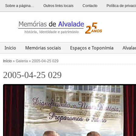
Sobre a página…
Outros links locais
Contacto
Política de priva
Início
Memórias sociais
Espaços e Toponímia
Alval
Alvalade
Opinião
História
Património
Últim
Início
» Galeria » 2005-04-25 029
2005-04-25 029