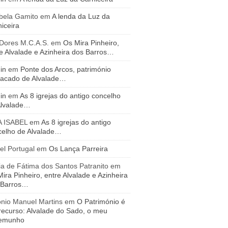
bela Gamito
em
A lenda da Luz da
iceira
 Dores M.C.A.S.
em
Os Mira Pinheiro,
e Alvalade e Azinheira dos Barros…
in
em
Ponte dos Arcos, património
tacado de Alvalade…
in
em
As 8 igrejas do antigo concelho
Alvalade…
A ISABEL
em
As 8 igrejas do antigo
celho de Alvalade…
el Portugal
em
Os Lança Parreira
a de Fátima dos Santos Patranito
em
ira Pinheiro, entre Alvalade e Azinheira
 Barros…
ónio Manuel Martins
em
O Património é
recurso: Alvalade do Sado, o meu
temunho