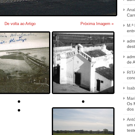
Ana
Carn
De volta ao Artigo
Próxima Imagem »
M.ª
entr
adm
des
adm
de 
RIT
con
Isab
Mari
Os M
dos
Ant
um 
tes