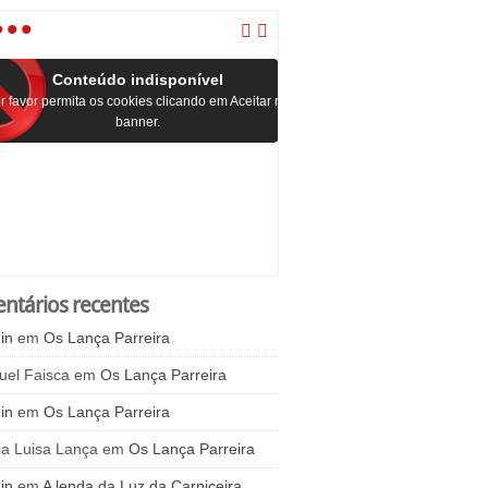
•
•
•
Conteúdo indisponível
r favor permita os cookies clicando em Aceitar no
banner.
ntários recentes
in
em
Os Lança Parreira
uel Faisca
em
Os Lança Parreira
in
em
Os Lança Parreira
ia Luisa Lança
em
Os Lança Parreira
in
em
A lenda da Luz da Carniceira