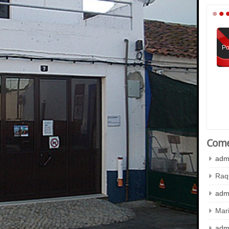
•
•
Po
Come
adm
Raq
adm
Mar
adm