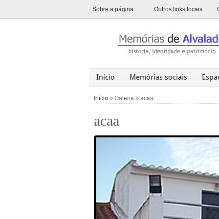
Sobre a página…
Outros links locais
Início
Memórias sociais
Espa
Alvalade
Opinião
História
Início
» Galeria » acaa
acaa