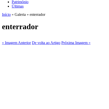
Património
Últimas
Início
» Galeria » enterrador
enterrador
« Imagem Anterior
De volta ao Artigo
Próxima Imagem »