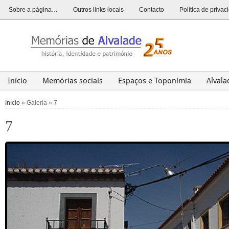
Sobre a página…
Outros links locais
Contacto
Política de priva
Início
Memórias sociais
Espaços e Toponímia
Alval
Alvalade
Opinião
História
Património
Últim
Início
» Galeria » 7
7