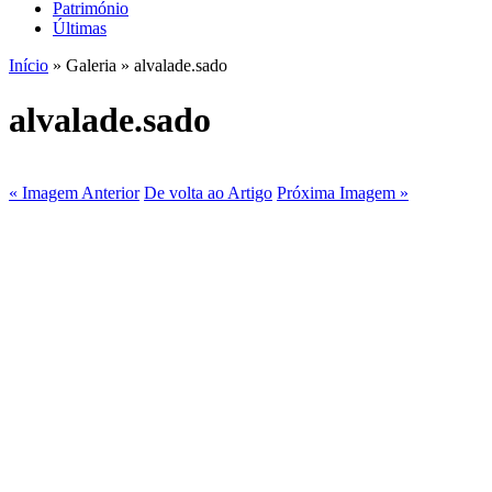
Património
Últimas
Início
» Galeria » alvalade.sado
alvalade.sado
« Imagem Anterior
De volta ao Artigo
Próxima Imagem »