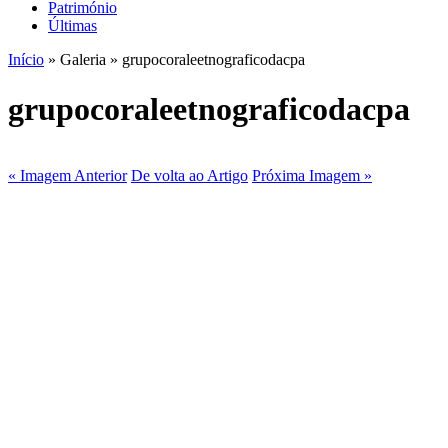
Património
Últimas
Início
» Galeria » grupocoraleetnograficodacpa
grupocoraleetnograficodacpa
« Imagem Anterior
De volta ao Artigo
Próxima Imagem »