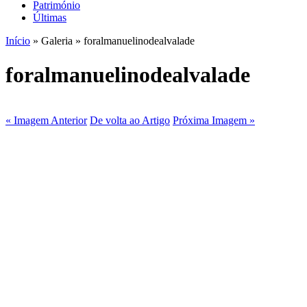
Património
Últimas
Início
» Galeria » foralmanuelinodealvalade
foralmanuelinodealvalade
« Imagem Anterior
De volta ao Artigo
Próxima Imagem »