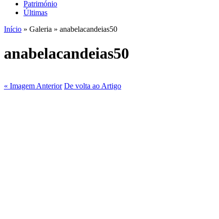
Património
Últimas
Início
» Galeria » anabelacandeias50
anabelacandeias50
« Imagem Anterior
De volta ao Artigo