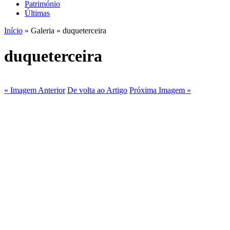
Património
Últimas
Início
» Galeria » duqueterceira
duqueterceira
« Imagem Anterior
De volta ao Artigo
Próxima Imagem »