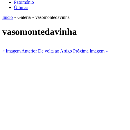
Património
Últimas
Início
» Galeria » vasomontedavinha
vasomontedavinha
« Imagem Anterior
De volta ao Artigo
Próxima Imagem »