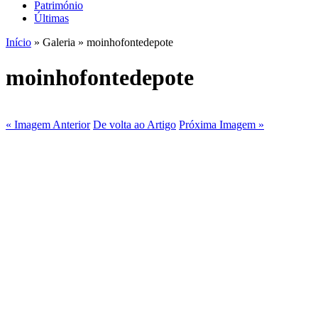
Património
Últimas
Início
» Galeria » moinhofontedepote
moinhofontedepote
« Imagem Anterior
De volta ao Artigo
Próxima Imagem »