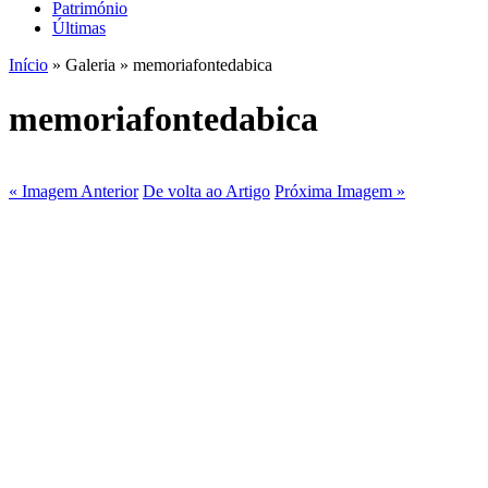
Património
Últimas
Início
» Galeria » memoriafontedabica
memoriafontedabica
« Imagem Anterior
De volta ao Artigo
Próxima Imagem »