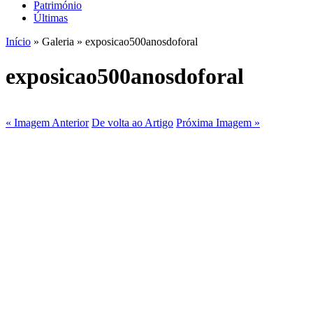
Património
Últimas
Início
» Galeria » exposicao500anosdoforal
exposicao500anosdoforal
« Imagem Anterior
De volta ao Artigo
Próxima Imagem »