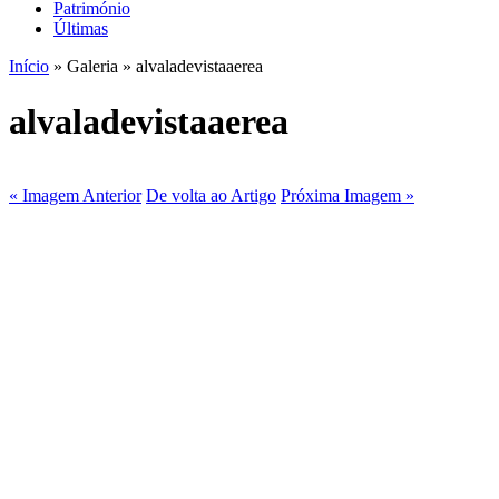
Património
Últimas
Início
» Galeria » alvaladevistaaerea
alvaladevistaaerea
« Imagem Anterior
De volta ao Artigo
Próxima Imagem »