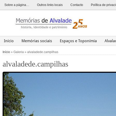
Sobre a página…
Outros links locais
Contacto
Política de priva
Início
Memórias sociais
Espaços e Toponímia
Alval
Alvalade
Opinião
História
Património
Últim
Início
» Galeria » alvaladede.campilhas
alvaladede.campilhas