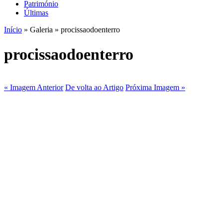
Património
Últimas
Início
» Galeria » procissaodoenterro
procissaodoenterro
« Imagem Anterior
De volta ao Artigo
Próxima Imagem »