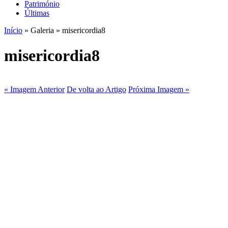
Património
Últimas
Início
» Galeria » misericordia8
misericordia8
« Imagem Anterior
De volta ao Artigo
Próxima Imagem »