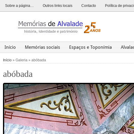
Sobre a página…
Outros links locais
Contacto
Política de priva
Início
Memórias sociais
Espaços e Toponímia
Alval
Alvalade
Opinião
História
Património
Últim
Início
» Galeria » abóbada
abóbada